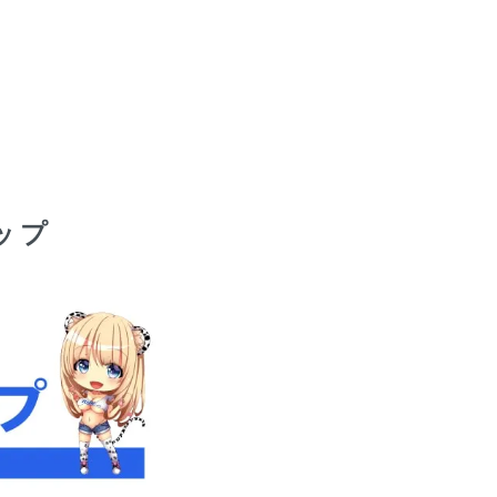
DETAIL
ヒット商品！男コーンディルドのサックバージョンが登場！！
さにコーンのようなツブツブがびっしりと付いており、気持ち
い事間違いなしの傑作！
ップ
コーンディルドでも有名だったのが、このツブツブに精液がか
まり・・・とってもイヤらしい感じになる・・・
してレビューでも多かったのが、このツブツブ感が抜き差し時
しっかり食い込み
マラナイ程気持ち良いとのこと！！
ングの部分をタマに固定することで、使用時に外れる事もな
！