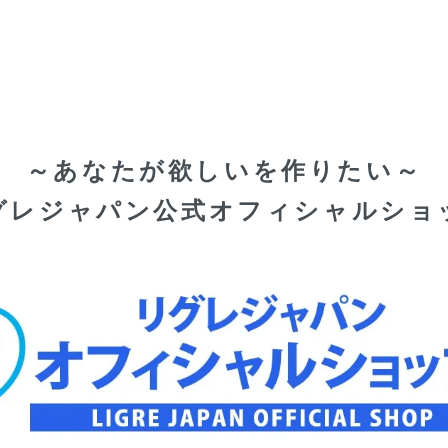
大
～あなたが欲しいを作りたい～
ま
い
グレジャパン公式オフィシャルショ
男
ら
そ
に
タ
リ
し