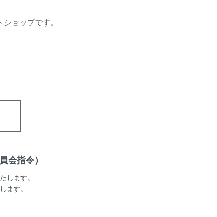
らに付属のプレミアムローションをサオに塗ってから、装着す
トショップです。
ととっても簡単に且つ痛くなく装着できる！
のローションは超高粘度なので、ジェルのように使用できま
！ちょっと塗るだけでスルッと装着可能ですよ！
ートナー様にも同時に使用できますので、お互いに塗ってプレ
しましょう！
高に気持ち良く、脱着も簡単で、さらにクリア素材でとっても
ヤらしい！サックも男コーンで決まりだ！
委員会指令）
注意※
たします。
願いします。
店の商品は全てジョークグッズです。その他の目的でご使用さ
た場合の責任は一切負いかねます。