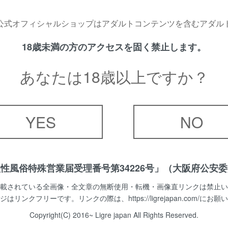
さ
公式オフィシャルショップはアダルトコンテンツを含むアダル
る
こ
18歳未満の方のアクセスを固く禁止します。
す
あなたは18歳以上ですか？
パ
イ
最
YES
NO
イ
性風俗特殊営業届受理番号第34226号」（大阪府公安
※
載されている全画像・全文章の無断使用・転機・画像直リンクは禁止い
はリンクフリーです。リンクの際は、https://ligrejapan.com/にお
当
れ
Copyright(C) 2016~ Ligre japan All Rights Reserved.